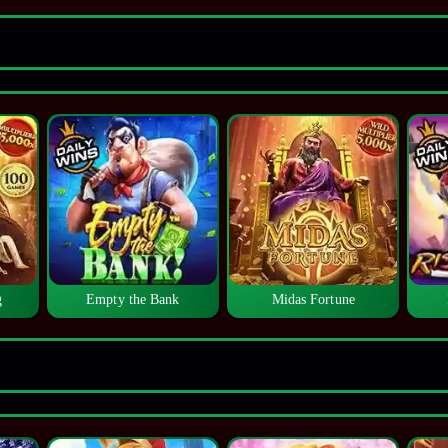
g
Empty the Bank
Midas Fortune