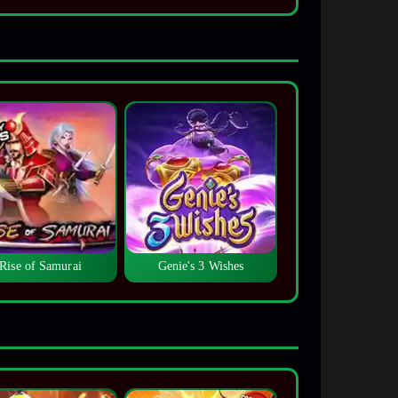
Rise of Samurai
Genie's 3 Wishes