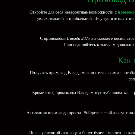
Откройте для себя невероятные возможности с
промоко
увлекательной и прибыльной. Не упустите шанс пол
С
промокодом Вавада 2025
вы сможете воспользов
Присоединяйтесь к тысячам довольны
Как 
Получить промокод Вавада можно несколькими способами
соп
Кроме того, промокоды Вавада могут публиковаться в 
Активация промокода проста. Войдите в свой аккаунт на 
После успешной активации бонус будет зачислен на ваш