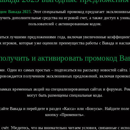
дом Вавада 2025
. Этот специальный промокод предлагает эксклюзивны
учить дополнительные средства на игровой счет, а также доступ к уни
пользователей с активированным кодом.
аться лучшими предложениями года, включая увеличенные коэффициен
х игроков, которые уже оценили преимущества работы с Вавада и насла
получить и активировать промокод Ва
. Один из самых простых – подписаться на рассылку новостей сайта. Р
ровождается получением эксклюзивных предложений, включая промоко
рамках временных акций на специализированных сайтах и форумах. Рек
могут быть размещены специальные коды.
сайте Вавада и перейдите в раздел «Касса» или «Бонусы». Найдите пол
кнопку «Применить».
 счёт. Убедитесь, что вы внимательно читаем условия, связанные с исп