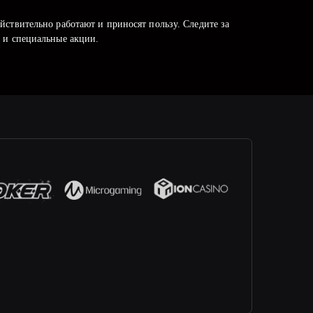
йствительно работают и приносят пользу. Следите за
 и специальные акции.