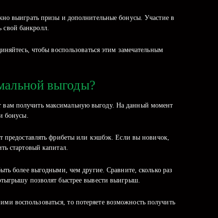
ожно выиграть призы и дополнительные бонусы. Участие в
ь свой банкролл.
диняйтесь, чтобы воспользоваться этим замечательным
имальной выгоды?
ут вам получить максимальную выгоду. На данный момент
и бонусы.
т предоставлять фрибеты или кэшбэк. Если вы новичок,
ть стартовый капитал.
ыть более выгодными, чем другие. Сравните, сколько раз
отыгрышу позволят быстрее вывести выигрыш.
 ими воспользоваться, то потеряете возможность получить