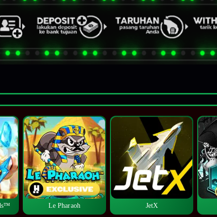
lds™
Le Pharaoh
JetX