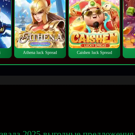
i
Athena luck Spread
Caishen luck Spread
авада 2025 выгодные предложения 