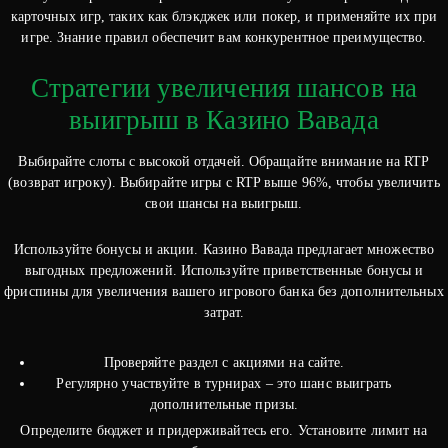
карточных игр, таких как блэкджек или покер, и применяйте их при
игре. Знание правил обеспечит вам конкурентное преимущество.
Стратегии увеличения шансов на
выигрыш в Казино Вавада
Выбирайте слоты с высокой отдачей. Обращайте внимание на RTP
(возврат игроку). Выбирайте игры с RTP выше 96%, чтобы увеличить
свои шансы на выигрыш.
Используйте бонусы и акции. Казино Вавада предлагает множество
выгодных предложений. Используйте приветственные бонусы и
фриспины для увеличения вашего игрового банка без дополнительных
затрат.
Проверяйте раздел с акциями на сайте.
Регулярно участвуйте в турнирах – это шанс выиграть
дополнительные призы.
Определите бюджет и придерживайтесь его. Установите лимит на