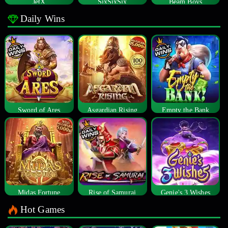
JetX
SixSixSix
Beam Boys
Daily Wins
Sword of Ares
Asgardian Rising
Empty the Bank
Midas Fortune
Rise of Samurai
Genie's 3 Wishes
Hot Games