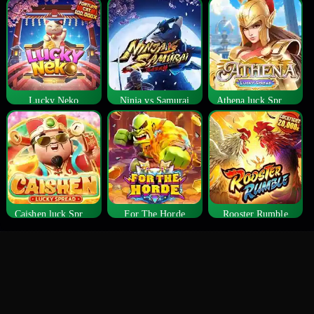
Lucky Neko
Ninja vs Samurai
Athena luck Spread
Caishen luck Spread
For The Horde
Rooster Rumble