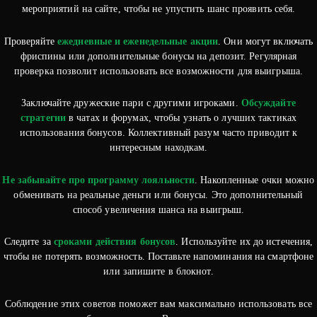
мероприятий на сайте, чтобы не упустить шанс проявить себя.
Проверяйте
ежедневные и еженедельные акции
. Они могут включать
фриспины или дополнительные бонусы на депозит. Регулярная
проверка позволит использовать все возможности для выигрыша.
Заключайте дружеские пари с другими игроками.
Обсуждайте
стратегии
в чатах и форумах, чтобы узнать о лучших тактиках
использования бонусов. Коллективный разум часто приводит к
интересным находкам.
Не забывайте про программу лояльности
. Накопленные очки можно
обменивать на реальные деньги или бонусы. Это дополнительный
способ увеличения шанса на выигрыш.
Следите за
сроками действия бонусов
. Используйте их до истечения,
чтобы не потерять возможность. Поставьте напоминания на смартфоне
или запишите в блокнот.
Соблюдение этих советов поможет вам максимально использовать все