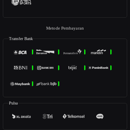
Metode Pembayaran
Transfer Bank
Pulsa