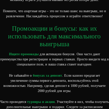
Помните, что азартные игры – это не только шанс на выигрыш, но и
развлечение. Наслаждайтесь процессом и играйте ответственно!
Промоакции и бонусы: как их
использовать для максимального
выигрыша
Ищите промокоды
для активации бонусов. Они часто дают
преимущества при регистрации и первых ставках. Просто введите код в
специальное поле, и ваша ставка станет выгоднее.
Не забывайте о
бонусах за депозит
. Если казино предлагает
увеличение суммы первого депозита, воспользуйтесь этой
возможностью. Например, сделав депозит в 1000 рублей, получаете
2000 рублей для игры.
Часто проводятся
турниры и акции
. Участвуйте в них, чтобы получить
дополнительные выигрыши и подарки. Следите за расписанием