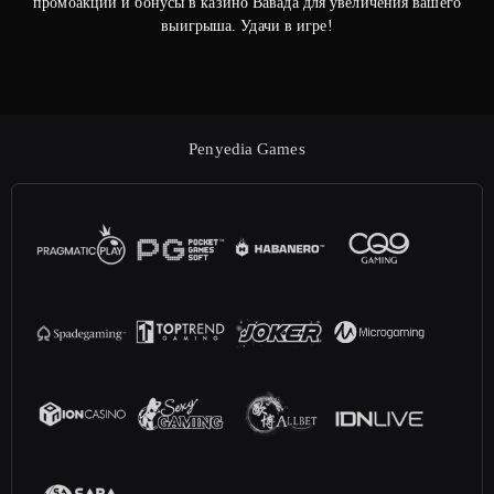
промоакции и бонусы в казино Вавада для увеличения вашего
выигрыша. Удачи в игре!
Penyedia Games