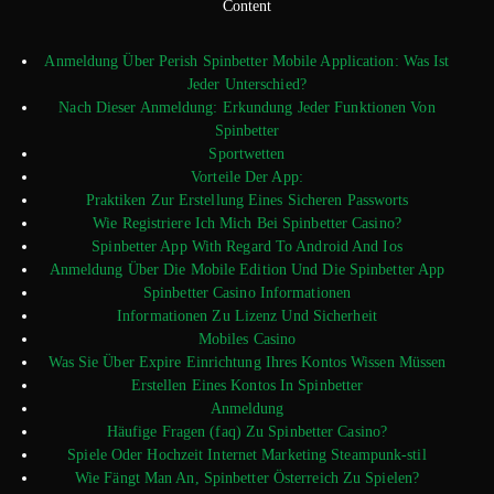
Content
Anmeldung Über Perish Spinbetter Mobile Application: Was Ist
Jeder Unterschied?
Nach Dieser Anmeldung: Erkundung Jeder Funktionen Von
Spinbetter
Sportwetten
Vorteile Der App:
Praktiken Zur Erstellung Eines Sicheren Passworts
Wie Registriere Ich Mich Bei Spinbetter Casino?
Spinbetter App With Regard To Android And Ios
Anmeldung Über Die Mobile Edition Und Die Spinbetter App
Spinbetter Casino Informationen
Informationen Zu Lizenz Und Sicherheit
Mobiles Casino
Was Sie Über Expire Einrichtung Ihres Kontos Wissen Müssen
Erstellen Eines Kontos In Spinbetter
Anmeldung
Häufige Fragen͏ (faq) Zu Spinbetter Casino?
Spiele Oder Hochzeit Internet Marketing Steampunk-stil
Wie Fängt Man An, Spinbetter Österreich Zu Spielen?