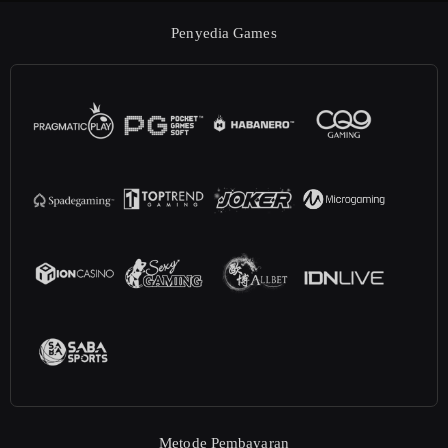
Penyedia Games
Metode Pembayaran