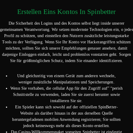
Erstellen Eins Kontos In Spinbetter
Die Sicherheit des Logins und des Kontos selbst liegt inside unserer
gemeinsamen Verantwortung. Wir setzen modernste Technologien ein, o jedes
Profil zu schützen, und einstellen den Nutzern zusätzliche leistungsstarke
Tools zu der Verfügung. Wenn Sie Ihr Konto vor Hackerangriffen schützen
möchten, sollten Sie sich unsere Empfehlungen genauer ansehen, damit
dasjenige Einloggen einfach, leicht und problemlos vonstatten geht. Sorgen
Sie für größtmöglichen Schutz, indem Sie einander identifizieren.
Und gleichzeitig von einem Gerät zum anderen wechseln,
weniger zusätzliche Manipulationen und Speicherungen.
Wenn Sie vorhaben, die cellular App für den Zugriff auf” “perish
Schnittstelle zu verwenden, laden Sie sie zuerst herunter sowie
installieren Sie sie.
Ein Spieler kann sich sowohl auf der offiziellen SpinBetter-
Website als darüber hinaus in der aus derselben Quelle
heruntergeladenen mobilen Anwendung registrieren; Sie sollten
jedoch keineswegs mehr als dieses Konto erstellen.
Das Casino-Willkommenspaket vonseiten Spinbetter ist eindeutig