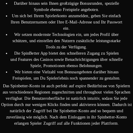
Darüber hinaus sein Ihnen großzügige Bonusrunden, spezielle
Symbole ebenso Freispiele angeboten.
Um sich bei Ihrem Spielerkonto anzumelden, geben Sie einfach
Ihren Benutzernamen oder Ihre E-Mail-Adresse und Ihr Passwort
ein.
Wir setzen modernste Technologien ein, um jedes Profil über
schützen, und einstellen den Nutzern zusätzliche leistungsstarke
Tools zu der Verfügung.
Die SpinBetter App bietet den schnelleren Zugang zu Spielen
und Features des Casinos sowie Benachrichtigungen über schnelle
Spiele, Promotionen ebenso Belohnungen.
Wir bieten eine Vielzahl von Bonusangeboten darüber hinaus
Freispielen, um Du Spielerlebnis noch spannender zu gestalten.
Das Spinbetter-Konto ist auch perfekt auf expire Bedürfnisse von Spielern
aus verschiedenen Regionen zugeschnitten und throughout vielen Sprachen
verfügbar. Die Benutzeroberfläche ist natürlich intuitiv, sodass Sie jede
Option durch nur wenigen Klicks finden und aktivieren können. Dadurch ist
natürlich der Zugriff bei Ihr Spinbetter-Konto and so bequem und
zuverlässig wie möglich. Nach dem Einloggen in ihr Spinbetter-Konto
erlangen Spieler Zugriff auf alle Funktionen jeder Plattform.