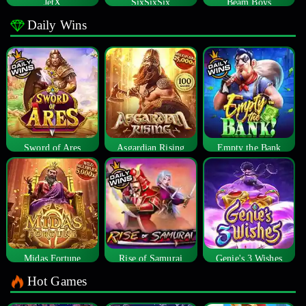
JetX
SixSixSix
Beam Boys
Daily Wins
Sword of Ares
Asgardian Rising
Empty the Bank
Midas Fortune
Rise of Samurai
Genie's 3 Wishes
Hot Games