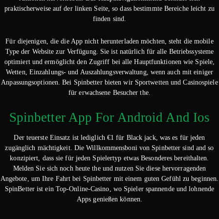
praktischerweise auf der linken Seite, so dass bestimmte Bereiche leicht zu
finden sind.
Für diejenigen, die die App nicht herunterladen möchten, steht die mobile
Type der Website zur Verfügung. Sie ist natürlich für alle Betriebssysteme
optimiert und ermöglicht den Zugriff bei alle Hauptfunktionen wie Spiele,
Wetten, Einzahlungs- und Auszahlungsverwaltung, wenn auch mit einiger
Anpassungsoptionen. Bei Spinbetter bieten wir Sportwetten und Casinospiele
für erwachsene Besucher the.
Spinbetter App For Android And Ios
Der teuerste Einsatz ist lediglich €1 für Black jack, was es für jeden
zugänglich mächtigkeit. Die Willkommensboni von Spinbetter sind and so
konzipiert, dass sie für jeden Spielertyp etwas Besonderes bereithalten.
Melden Sie sich noch heute the und nutzen Sie diese hervorragenden
Angebote, um Ihre Fahrt bei Spinbetter mit einem guten Gefühl zu beginnen.
SpinBetter ist ein Top-Online-Casino, wo Spieler spannende und lohnende
Apps genießen können.